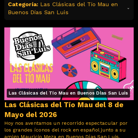
Categoría:
Las Clásicas del Tío Mau en
Buenos Días San Luis
Las Clásicas del Tío Mau en Buenos Días San Luis
Las Clásicas del Tío Mau del 8 de
Mayo del 2026
Hoy nos aventamos un recorrido espectacular por
los grandes íconos del rock en español junto a su
amigo Mauricio Meza en Buenos Días San Luis.