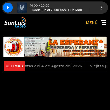
19:00 - 20:00
ío Mau
rs
Rock 90s al 2000 con El Tío Mau
Coldplay - A Sky Full of Stars
MENÚ
 Ochentas del 4 de Agosto del 2026
ÚLTIMAS
Viejitas pero Bo