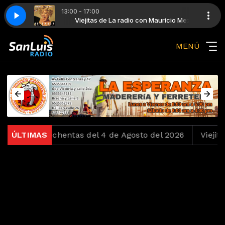
13:00 - 17:00
 con Mauricio Meza
 Beneath My Wings
Viejitas de La radio con Mauricio Meza
Bette Midler - Wind Beneath My Wings
MENÚ
ndo los Ochentas del 4 de Agosto del 2026
ÚLTIMAS
Viejitas 