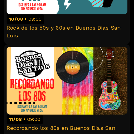
10/08
09:00
Rock de los 50s y 60s en Buenos Días San
Luis
11/08
09:00
Recordando los 80s en Buenos Días San