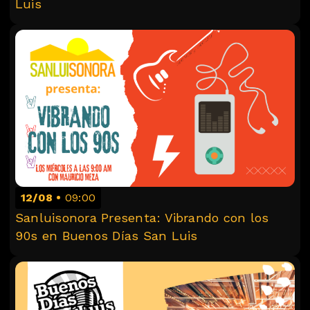
Luis
12/08
09:00
Sanluisonora Presenta: Vibrando con los
90s en Buenos Días San Luis