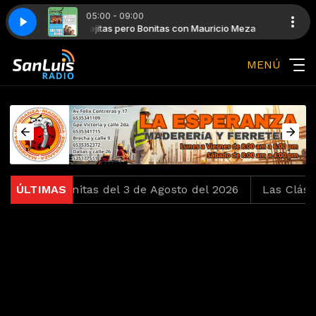
05:00 - 09:00
auricio Meza
Viejitas pero Bonitas con Mauricio Meza
Los Dandys - Cerca Del Mar
MENÚ
 pero Bonitas del 3 de Agosto del 2026
ÚLTIMAS
Las Clásicas de