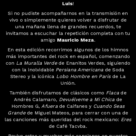
Luis
!
Si no pudiste acompañarnos en la transmisión en
vivo o simplemente quieres volver a disfrutar de
una mañana llena de grandes recuerdos, te
invitamos a escuchar la repetición completa con tu
amigo
Mauricio Meza
.
En esta edición recorrimos algunos de los himnos
más importantes del rock en español, comenzando
con
La Muralla Verde
de Enanitos Verdes, siguiendo
con la inolvidable
Persiana Americana
de Soda
Stereo y la icónica
Lobo Hombre en París
de La
Unión.
También disfrutamos de clásicos como
Flaca
de
Andrés Calamaro,
Devuélveme a Mi Chica
de
Hombres G,
Afuera
de Caifanes y
Cuando Seas
Grande
de Miguel Mateos, para cerrar con una de
las canciones más queridas del rock mexicano:
Eres
de Café Tacvba.
Revive estas y muchas más canciones en nuestro