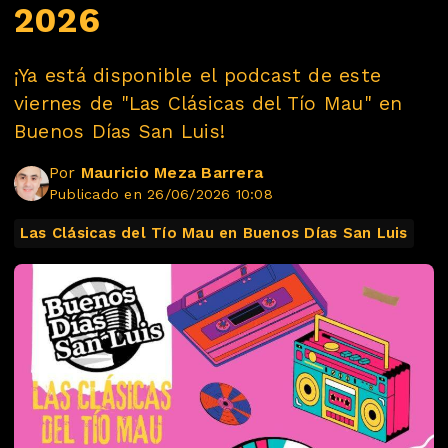
2026
¡Ya está disponible el podcast de este
viernes de "Las Clásicas del Tío Mau" en
Buenos Días San Luis!
Por
Mauricio Meza Barrera
Publicado en 26/06/2026 10:08
Las Clásicas del Tío Mau en Buenos Días San Luis