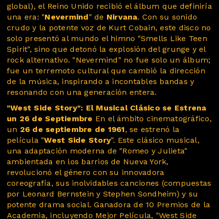
global), el Reino Unido recibió el álbum que definiría
una era: "
Nevermind
" de
Nirvana
. Con su sonido
crudo y la potente voz de Kurt Cobain, este disco no
solo presentó al mundo el himno "Smells Like Teen
Spirit", sino que detonó la explosión del grunge y el
rock alternativo. "Nevermind" no fue solo un álbum;
fue un terremoto cultural que cambió la dirección
de la música, inspirando a incontables bandas y
resonando con una generación entera.
"West Side Story": El Musical Clásico se Estrena
un 26 de Septiembre
En el ámbito cinematográfico,
un
26 de septiembre de 1961
, se estrenó la
película "
West Side Story
". Este clásico musical,
una adaptación moderna de "Romeo y Julieta"
ambientada en los barrios de Nueva York,
revolucionó el género con su innovadora
coreografía, sus inolvidables canciones (compuestas
por Leonard Bernstein y Stephen Sondheim) y su
potente drama social. Ganadora de 10 Premios de la
Academia, incluyendo Mejor Película, "West Side