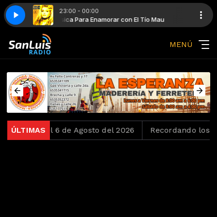
23:00 - 00:00
Tío Mau
e You
Música Para Enamorar con El Tío Mau
Taylor Dayne - I'll Always Love You
MENÚ
oko del 6 de Agosto del 2026
ÚLTIMAS
Recordando los Ochenta