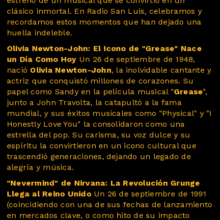
estreno de un musical que se convirtió en un
clásico inmortal. En Radio San Luis, celebramos y
recordamos estos momentos que han dejado una
huella indeleble.
Olivia Newton-John: El Icono de "Grease" Nace
un Día Como Hoy
Un 26 de septiembre de 1948,
nació
Olivia Newton-John
, la inolvidable cantante y
actriz que conquistó millones de corazones. Su
papel como Sandy en la película musical "
Grease
",
junto a John Travolta, la catapultó a la fama
mundial, y sus éxitos musicales como "Physical" y "I
Honestly Love You" la consolidaron como una
estrella del pop. Su carisma, su voz dulce y su
espíritu la convirtieron en un icono cultural que
trascendió generaciones, dejando un legado de
alegría y música.
"Nevermind" de Nirvana: La Revolución Grunge
Llega al Reino Unido
Un 26 de septiembre de 1991
(coincidiendo con una de sus fechas de lanzamiento
en mercados clave, o como hito de su impacto