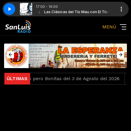
17:00 - 19:00
 Mau con El Tío Mau
Flaca
Las Clásicas del Tío Mau con El Tío Mau
Jarabe de Palo - La Flaca
MENÚ
Viejitas pero Bonitas del 3 de Agosto del 2026
ÚLTIMAS
Las 