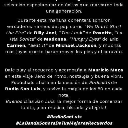
selección espectacular de éxitos que marcaron toda
una generación.
Durante esta mañana ochentera sonaron
verdaderos himnos del pop como
“We Didn’t Start
the Fire”
de
Billy Joel
,
“The Look”
de
Roxette
,
“La
Isla Bonita”
de
Madonna
,
“Hungry Eyes”
de
Eric
Carmen
,
“Beat It”
de
Michael Jackson
, y muchas
más joyas que te harán mover los pies y el corazón.
Dale play al recuerdo y acompaña a
Mauricio Meza
en este viaje lleno de ritmo, nostalgia y buena vibra.
Escúchalo ahora en la sección de
Podcasts
de
Radio San Luis
, y revive la magia de los 80 en cada
nota.
Buenos Días San Luis
: la mejor forma de comenzar
tu día, ¡con música, historia y alegría!
#RadioSanLuis
#LaBandaSonoraDeTusMejoresRecuerdos