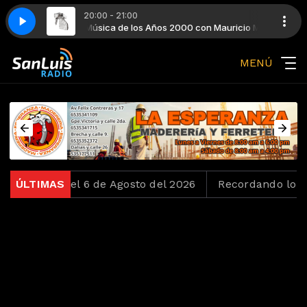
20:00 - 21:00
 Mauricio Meza
ío Mau
Coldplay - The Scientist
Top Internacional con El Tío Mau
Música de los Años 2000 con Mauricio Meza
MENÚ
 Loko del 6 de Agosto del 2026
ÚLTIMAS
Recordando los Ochen