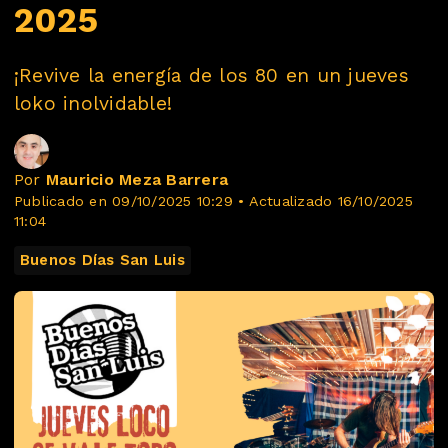
2025
¡Revive la energía de los 80 en un jueves
loko inolvidable!
Por
Mauricio Meza Barrera
Publicado en 09/10/2025 10:29 • Actualizado 16/10/2025
11:04
Buenos Días San Luis