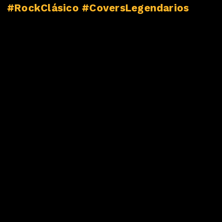
#RockClásico #CoversLegendarios