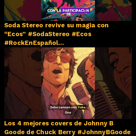
Soda Stereo revive su magia con
“Ecos” #SodaStereo #Ecos
#RockEnEspañol
#NovedadesMusicales
Los 4 mejores covers de Johnny B
Goode de Chuck Berry #JohnnyBGoode