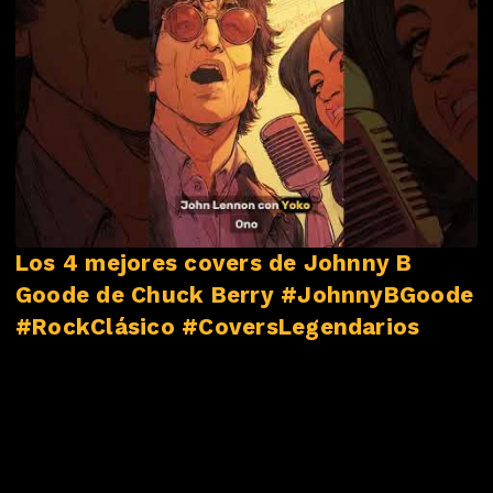
#NovedadesMusicales
Los 4 mejores covers de Johnny B
Goode de Chuck Berry #JohnnyBGoode
#RockClásico #CoversLegendarios