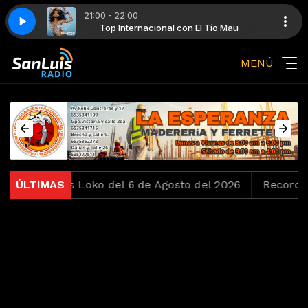
21:00 - 22:00
 Tío Mau
feat. Jay-Z)
Top Internacional con El Tío Mau
Beyoncé - Crazy In Love (feat. Jay-Z)
MENÚ
Jueves Loko del 6 de Agosto del 2026
ÚLTIMAS
Recordando los