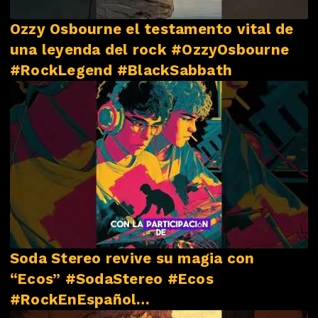
Ozzy Osbourne el testamento vital de
una leyenda del rock #OzzyOsbourne
#RockLegend #BlackSabbath
Soda Stereo revive su magia con
“Ecos” #SodaStereo #Ecos
#RockEnEspañol