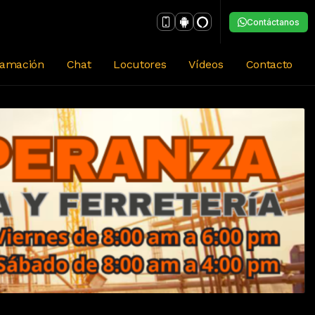
Contáctanos
ramación
Chat
Locutores
Vídeos
Contacto