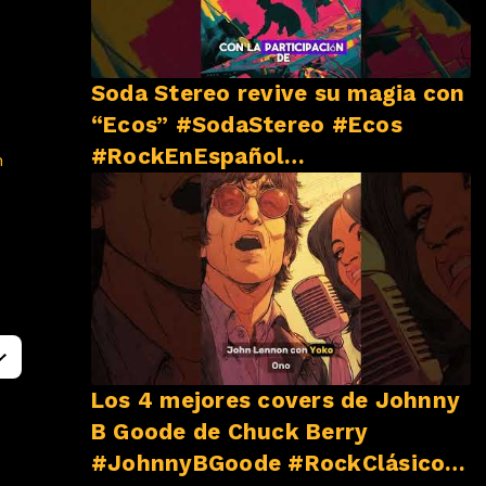
Soda Stereo revive su magia con
“Ecos” #SodaStereo #Ecos
#RockEnEspañol
n
#NovedadesMusicales
Los 4 mejores covers de Johnny
B Goode de Chuck Berry
#JohnnyBGoode #RockClásico