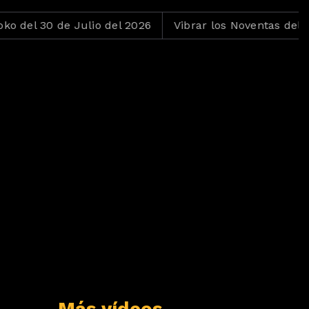
l 30 de Julio del 2026
Vibrar los Noventas del 29 de 
Más vídeos