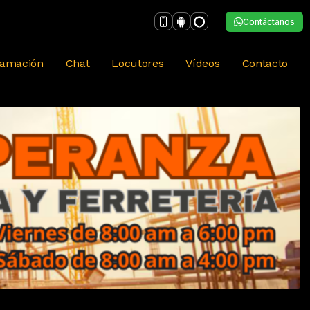
Contáctanos
ramación
Chat
Locutores
Vídeos
Contacto