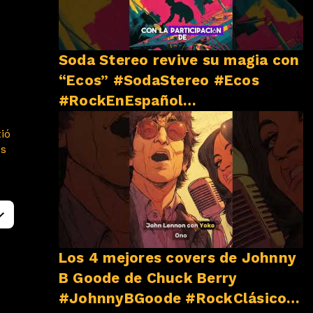
Soda Stereo revive su magia con
“Ecos” #SodaStereo #Ecos
#RockEnEspañol
#NovedadesMusicales
ió
os
Los 4 mejores covers de Johnny
B Goode de Chuck Berry
#JohnnyBGoode #RockClásico