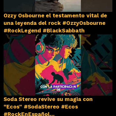
Ozzy Osbourne el testamento vital de
una leyenda del rock #OzzyOsbourne
#RockLegend #BlackSabbath
Soda Stereo revive su magia con
“Ecos” #SodaStereo #Ecos
#RockEnEspañol