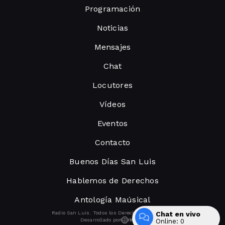
Programación
Noticias
Mensajes
Chat
Locutores
Vídeos
Eventos
Contacto
Buenos Días San Luis
Hablemos de Derechos
Antología Maúsical
Chat en vivo
Radio San Luis. Todos los Derechos Reservados.
Desarrollado por
Online:
0