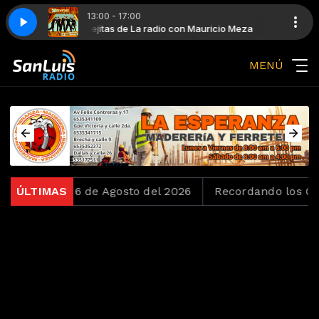
13:00 - 17:00
uricio Meza
Viejitas de La radio con Mauricio Meza
NSYNC - Bye Bye Bye
MENÚ
oko del 6 de Agosto del 2026
ÚLTIMAS
Recordando los Ochenta