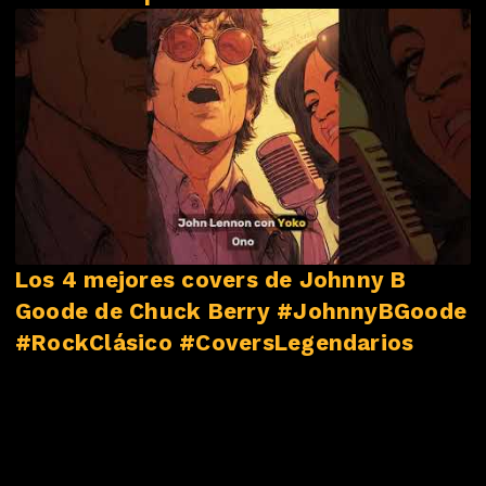
#NovedadesMusicales
Los 4 mejores covers de Johnny B
Goode de Chuck Berry #JohnnyBGoode
#RockClásico #CoversLegendarios