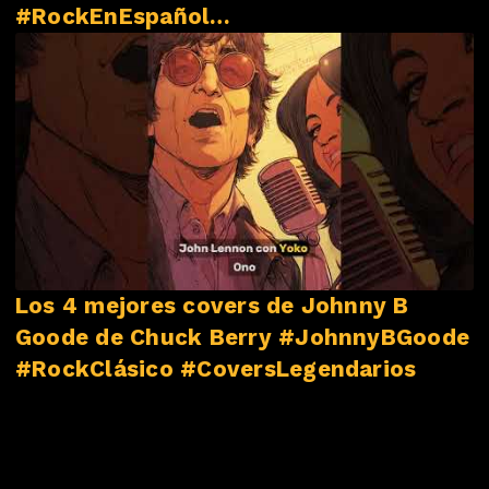
#RockEnEspañol
#NovedadesMusicales
Los 4 mejores covers de Johnny B
Goode de Chuck Berry #JohnnyBGoode
#RockClásico #CoversLegendarios