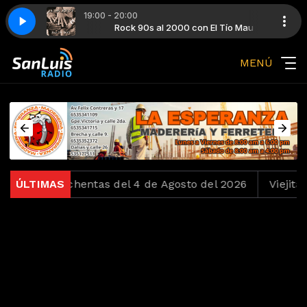
19:00 - 20:00
00 con Mauricio Meza
 El Tío Mau
ses
Rock 90s al 2000 con El Tío Mau
Bon Jovi - Bed Of Roses
Música de los Años 2000 con Mauricio Meza
MENÚ
los Ochentas del 4 de Agosto del 2026
ÚLTIMAS
Viejitas pero 