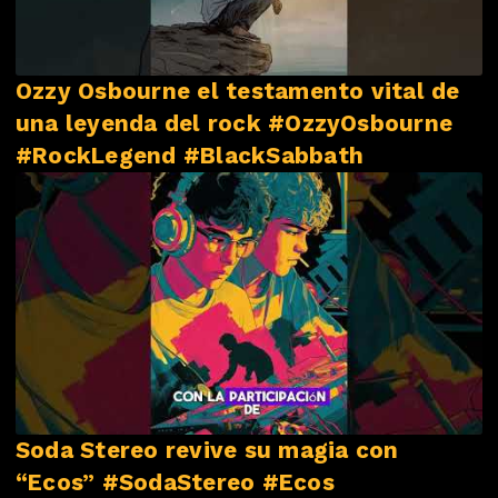
Ozzy Osbourne el testamento vital de
una leyenda del rock #OzzyOsbourne
#RockLegend #BlackSabbath
Soda Stereo revive su magia con
“Ecos” #SodaStereo #Ecos