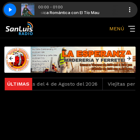
00:00 - 01:00
o Mau
aker
Música Romántica con El Tío Mau
Dionne Warwick - Heartbreaker
MENÚ
 Ochentas del 4 de Agosto del 2026
ÚLTIMAS
Viejitas pero Bon