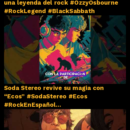
una leyenda del rock #OzzyOsbourne
#RockLegend #BlackSabbath
Soda Stereo revive su magia con
“Ecos” #SodaStereo #Ecos
#RockEnEspañol
#NovedadesMusicales