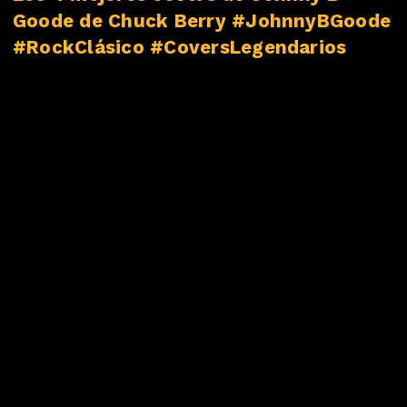
Goode de Chuck Berry #JohnnyBGoode
#RockClásico #CoversLegendarios