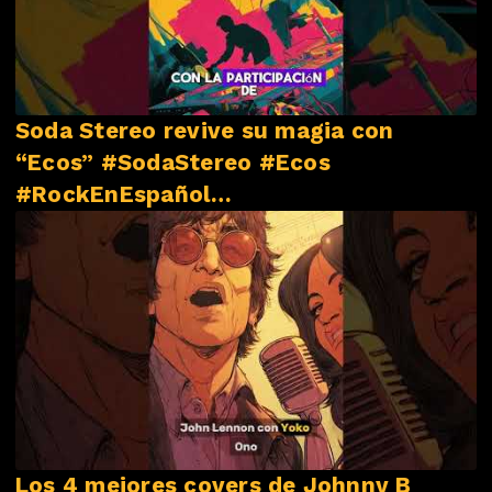
Soda Stereo revive su magia con
“Ecos” #SodaStereo #Ecos
#RockEnEspañol
#NovedadesMusicales
Los 4 mejores covers de Johnny B