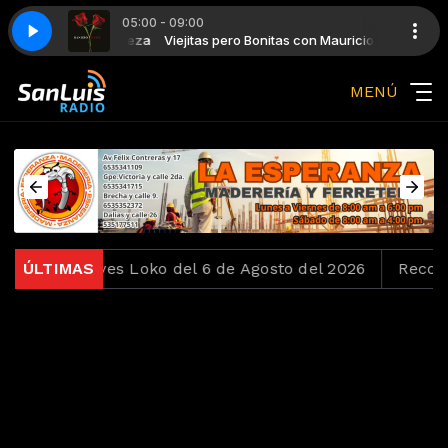
05:00 - 09:00
itas con Mauricio Meza
Tengo
Sandro - Tengo
Viejitas pero Bonitas con Mauricio Meza
MENÚ
26
ÚLTIMAS
Jueves Loko del 6 de Agosto del 2026
Recordan