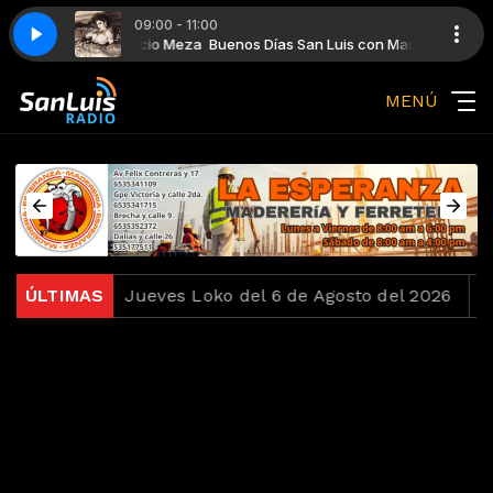
09:00 - 11:00
 San Luis con Mauricio Meza
ke a Virgin
Buenos Días San Luis con Mauricio Meza
Madonna - Like a Virgin
MENÚ
 del 2026
ÚLTIMAS
Jueves Loko del 6 de Agosto del 2026
Re