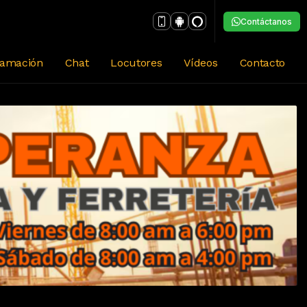
Contáctanos
ramación
Chat
Locutores
Vídeos
Contacto