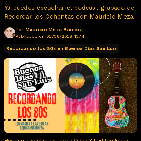
Ya puedes escuchar el podcast grabado de
Recordar los Ochentas con Mauricio Meza.
Por
Mauricio Meza Barrera
Publicado en 02/06/2026 10:14
Recordando los 80s en Buenos Días San Luis
Hoy sonaron clásicos como Video Killed the Radio