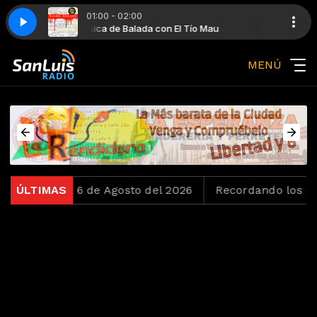
01:00 - 02:00
Mau
ng (Remix)
Música de Balada con El Tío Mau
Global Deejays - What A Felling (Remix)
MENÚ
oko del 6 de Agosto del 2026
ÚLTIMAS
Recordando los Ochenta