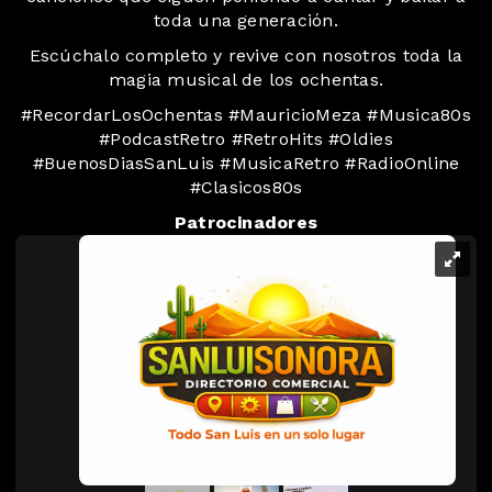
toda una generación.
Escúchalo completo y revive con nosotros toda la
magia musical de los ochentas.
#RecordarLosOchentas #MauricioMeza #Musica80s
#PodcastRetro #RetroHits #Oldies
#BuenosDiasSanLuis #MusicaRetro #RadioOnline
#Clasicos80s
Patrocinadores