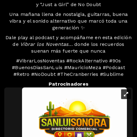
y “Just a Girl” de No Doubt
Una mañana llena de nostalgia, guitarras, buena
vibra y el sonido alternativo que marcó toda una
generación ✨
Dale play al podcast y acompáñame en esta edición
de
Vibrar los Noventas
… donde los recuerdos
suenan más fuerte que nunca
#VibrarLosNoventas #RockAlternativo #90s
#BuenosDiasSanLuis #MauricioMeza #Podcast
#Retro #NoDoubt #TheCranberries #Sublime
Patrocinadores