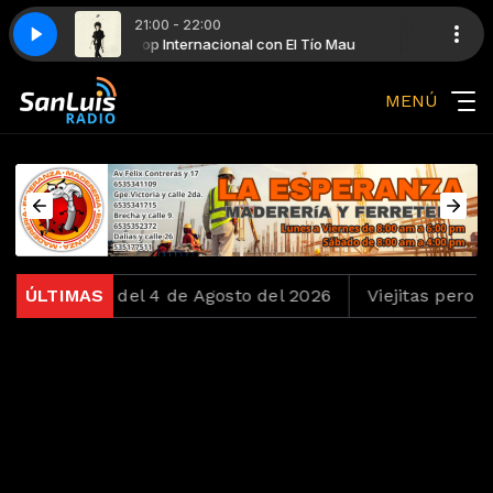
21:00 - 22:00
ío Mau
LP - Lost on You
Top Internacional con El Tío Mau
MENÚ
chentas del 4 de Agosto del 2026
ÚLTIMAS
Viejitas pero Bonit