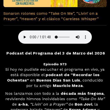
Sonaron rolones como “Take On Me”, “Livin’ on a
Prayer”, “Heaven” y el clásico “Careless Whisper”
Podcast del Programa del 3 de Marzo del 2026
Episodio 973
Si hoy no pudiste escuchar el programa en vivo, ya
está disponible el
podcast de “Recordar los
Ochentas”
en
Buenos Días San Luis
, conducido
por tu amigo
Mauricio Meza
.
Nos lanzamos con todo a la
década más fregona
,
reviviendo himnos inolvidables como
“Take On Me”
de
a-ha
,
“Livin’ on a Prayer”
de
Bon Jovi
, la
poderosa balada
“Heaven”
de
Bryan Adams
y