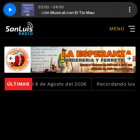
03:00 - 04:00
au
ht
Maratón Musical con El Tío Mau
Kool & The Gang - Ladies Night
MENÚ
Loko del 6 de Agosto del 2026
ÚLTIMAS
Recordando los Ochent