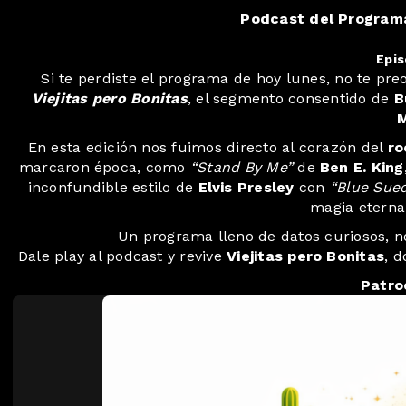
Podcast del Programa
Epis
Si te perdiste el programa de hoy lunes, no te pr
Viejitas pero Bonitas
, el segmento consentido de
B
En esta edición nos fuimos directo al corazón del
ro
marcaron época, como
“Stand By Me”
de
Ben E. King
inconfundible estilo de
Elvis Presley
con
“Blue Sue
magia etern
Un programa lleno de datos curiosos, n
Dale play al podcast y revive
Viejitas pero Bonitas
, 
Patro