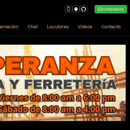
Contáctanos
ramación
Chat
Locutores
Vídeos
Contacto