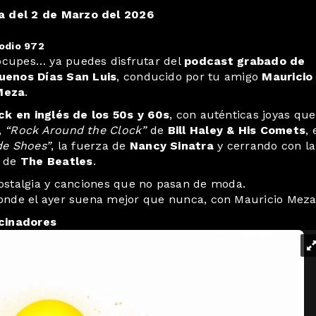
 del 2 de Marzo del 2026
odio 972
eocupes… ya puedes disfrutar del
podcast grabado de
uenos Días San Luis
, conducido por tu amigo
Mauricio
Meza
.
ck en inglés de los 50s y 60s
, con auténticas joyas que
,
“Rock Around the Clock”
de
Bill Haley & His Comets
, 
de Shoes”
, la fuerza de
Nancy Sinatra
y cerrando con la
a de
The Beatles
.
ostalgia y canciones que no pasan de moda.
donde el ayer suena mejor que nunca, con Mauricio Meza.
cinadores