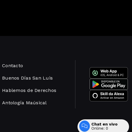
Contacto
Buenos Días San Luis
Hablemos de Derechos
Antología Maúsical
Chat en vivo
Desarrollado por
Online:
0