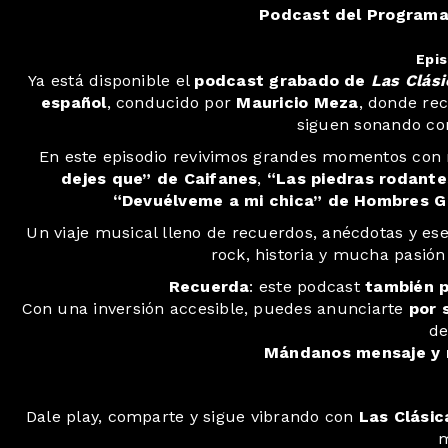
Podcast del Programa 
Epis
Ya está disponible el
podcast grabado de
Las Clási
español
, conducido por
Mauricio Meza
, donde re
siguen sonando con
En este episodio revivimos grandes momentos con
dejes que” de Caifanes
,
“Las piedras rodantes
“Devuélveme a mi chica” de Hombres G
Un viaje musical lleno de recuerdos, anécdotas y es
rock, historia y mucha pasión
️
Recuerda
: este podcast
también p
Con una inversión accesible, puedes anunciarte
por 
de
Mándanos mensaje y 
Dale play, comparte y sigue vibrando con
Las Clásic