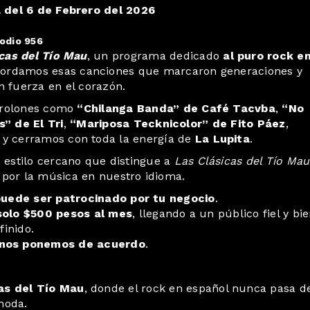
del 6 de Febrero del 2026
odio 956
cas del Tío Mau
, un programa dedicado
al puro rock e
cordamos esas canciones que marcaron generaciones y
 fuerza en el corazón.
 rolones como
“Chilanga Banda” de Café Tacvba
,
“No
” de El Tri
,
“Mariposa Tecknicolor” de Fito Páez
,
y cerramos con toda la energía de
La Lupita
.
e estilo cercano que distingue a
Las Clásicas del Tío Mau
 por la música en nuestro idioma.
uede ser patrocinado por tu negocio
.
solo $500 pesos al mes
, llegando a un público fiel y bi
finido.
nos ponemos de acuerdo
.
as del Tío Mau
, donde el rock en español nunca pasa d
moda.