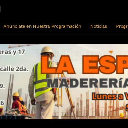
morar con El Tío Mau
wagon - Can't Fight This Feeling
Anúnciate en Nuestra Programación
Noticias
Prog