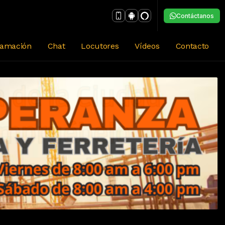
Contáctanos
ramación
Chat
Locutores
Vídeos
Contacto