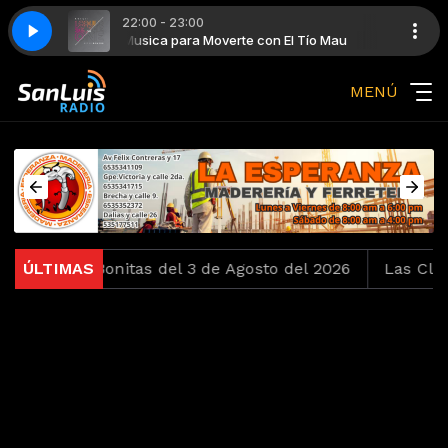
22:00 - 23:00
mero) (Radio Edit)
l Tío Mau
Musica para Moverte con El Tío Mau
Avicii - I Could Be The One (Avicii Vs. Nicky Romero) (Rad
MENÚ
s pero Bonitas del 3 de Agosto del 2026
ÚLTIMAS
Las Clásicas d