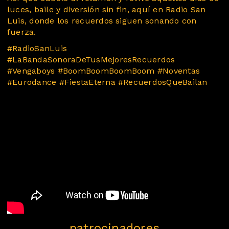
luces, baile y diversión sin fin, aquí en Radio San
Luis, donde los recuerdos siguen sonando con
fuerza.
#RadioSanLuis
#LaBandaSonoraDeTusMejoresRecuerdos
#Vengaboys #BoomBoomBoomBoom #Noventas
#Eurodance #FiestaEterna #RecuerdosQueBailan
patrocinadores