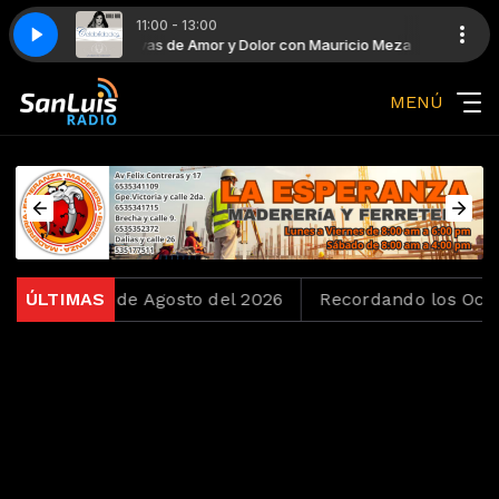
11:00 - 13:00
Mauricio Meza
rate
Divas de Amor y Dolor con Mauricio Meza
Daniela Romo - De mi enamorate
MENÚ
o del 6 de Agosto del 2026
ÚLTIMAS
Recordando los Ochentas 