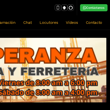
Contáctanos
ramación
Chat
Locutores
Vídeos
Contacto