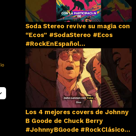
Soda Stereo revive su magia con
“Ecos” #SodaStereo #Ecos
#RockEnEspañol
#NovedadesMusicales
io
Los 4 mejores covers de Johnny
B Goode de Chuck Berry
#JohnnyBGoode #RockClásico